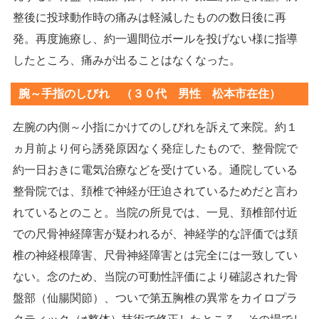
整後に投球動作時の痛みは軽減したものの数日後に再
発。再度施療し、約一週間位ボールを投げない様に指導
したところ、痛みが出ることはなくなった。
腕～手指のしびれ （３０代 男性 松本市在住）
左腕の内側～小指にかけてのしびれを訴えて来院。約１
ヵ月前より何ら誘発原因なく発症したもので、整骨院で
約一日おきに電気治療などを受けている。通院している
整骨院では、頚椎で神経が圧迫されているためだと言わ
れているとのこと。当院の所見では、一見、頚椎部付近
での尺骨神経障害が疑われるが、神経学的な評価では頚
椎の神経根障害、尺骨神経障害とは完全には一致してい
ない。念のため、当院の可動性評価により確認された骨
盤部（仙腸関節）、ついで第五胸椎の異常をカイロプラ