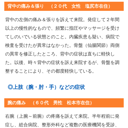
背中の痛み＆張り （２０代 女性 塩尻市在住）
背中の左側の痛み＆張りを訴えて来院。発症して２年間
以上の慢性的なもので、頻繁に指圧やマッサージを受け
てしのいでいる状態とのこと。内臓疾患も疑い、病院で
検査を受けたが異常はなかった。骨盤（仙腸関節）両側
の異常を修正したところ、背中の症状は直ちに軽快し
た。以後、時々背中の症状を訴え来院するが、骨盤を調
整することにより、その都度軽快している。
◎上肢（腕・肘・手）などの症状
腕の痛み （６０代 男性 松本市在住）
右腕（上腕～前腕）の疼痛を訴えて来院。半年程前に発
症し、総合病院、整形外科など複数の医療機関を受診、