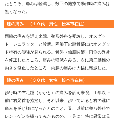
たところ、痛みは軽減し、数回の施療で動作時の痛みは
無くなった。
膝の痛み （１０代 男性 松本市在住）
両膝の痛みを訴え来院。整形外科を受診し、オスグッ
ド・シュラッターと診断。両膝下の脛骨部にはオスグッ
ド特有の膨隆が見られる。骨盤（仙腸関節）両側の異常
を修正したところ、痛みの軽減をみる。次に第二腰椎の
動きを修正したところ、両膝の痛みは大幅に軽減した。
踵の痛み （３０代 女性 松本市在住）
歩行時の右足踵（かかと）の痛みを訴え来院。１年以上
前に右足首を捻挫し、それ以来、歩いていると右の踵に
痛みを感じ様になったとのこと。又、以前に整形外科で
レントゲンを撮ってみたものの、（足に）特に異常は見