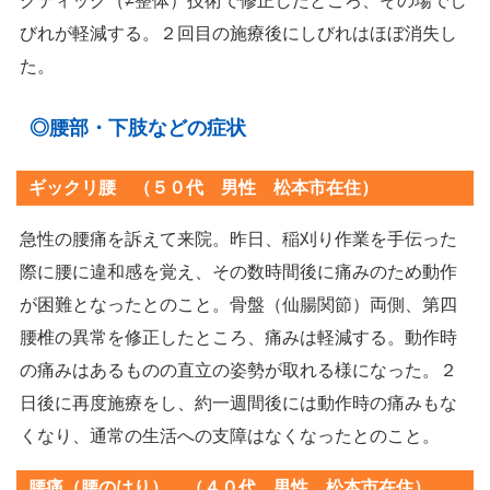
クティック（≠整体）技術で修正したところ、その場でし
びれが軽減する。２回目の施療後にしびれはほぼ消失し
た。
◎腰部・下肢などの症状
ギックリ腰 （５０代 男性 松本市在住）
急性の腰痛を訴えて来院。昨日、稲刈り作業を手伝った
際に腰に違和感を覚え、その数時間後に痛みのため動作
が困難となったとのこと。骨盤（仙腸関節）両側、第四
腰椎の異常を修正したところ、痛みは軽減する。動作時
の痛みはあるものの直立の姿勢が取れる様になった。２
日後に再度施療をし、約一週間後には動作時の痛みもな
くなり、通常の生活への支障はなくなったとのこと。
腰痛（腰のはり） （４０代 男性 松本市在住）