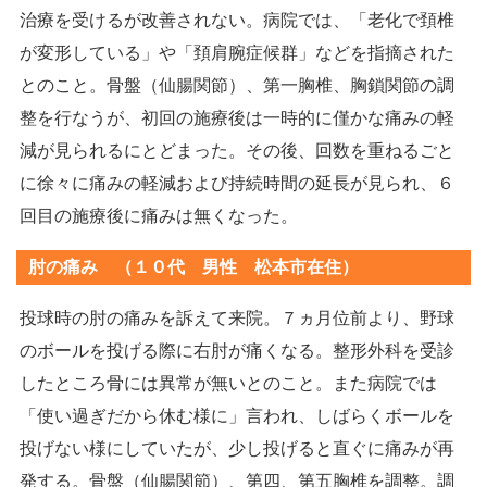
治療を受けるが改善されない。病院では、「老化で頚椎
が変形している」や「頚肩腕症候群」などを指摘された
とのこと。骨盤（仙腸関節）、第一胸椎、胸鎖関節の調
整を行なうが、初回の施療後は一時的に僅かな痛みの軽
減が見られるにとどまった。その後、回数を重ねるごと
に徐々に痛みの軽減および持続時間の延長が見られ、６
回目の施療後に痛みは無くなった。
肘の痛み （１０代 男性 松本市在住）
投球時の肘の痛みを訴えて来院。７ヵ月位前より、野球
のボールを投げる際に右肘が痛くなる。整形外科を受診
したところ骨には異常が無いとのこと。また病院では
「使い過ぎだから休む様に」言われ、しばらくボールを
投げない様にしていたが、少し投げると直ぐに痛みが再
発する。骨盤（仙腸関節）、第四、第五胸椎を調整。調