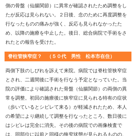
側の骨盤（仙腸関節）に異常が確認されたため調整をし
たが反応は見られない。２日後、念のために再度調整を
行なったものの痛みが強く、反応も見られなかったた
め、以降の施療を中止した。後日、総合病院で手術をさ
れたとの報告を受けた。
脊柱管狭窄症？ （５０代 男性 松本市在住）
両側下肢のしびれを訴えて来院。病院では脊柱管狭窄症
とされ、二週間後に手術を行なう予定となっていた。当
院の評価により確認された骨盤（仙腸関節）の両側の異
常を調整。初回の施療後に狭窄症に見られる特有の症状
（歩いているとシビレて来る）が軽減されたため、本人
の希望により継続して調整を行なったところ、数日後に
はシビレは完全に消失。その後の病院での画像検査で
は、同部位に以前と同様の狭窄状態が見られるものの、