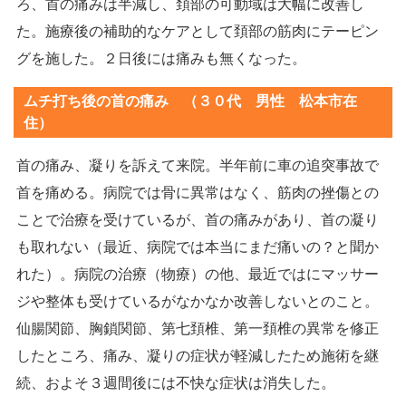
ろ、首の痛みは半減し、頚部の可動域は大幅に改善し
た。施療後の補助的なケアとして頚部の筋肉にテーピン
グを施した。２日後には痛みも無くなった。
ムチ打ち後の首の痛み （３０代 男性 松本市在
住）
首の痛み、凝りを訴えて来院。半年前に車の追突事故で
首を痛める。病院では骨に異常はなく、筋肉の挫傷との
ことで治療を受けているが、首の痛みがあり、首の凝り
も取れない（最近、病院では本当にまだ痛いの？と聞か
れた）。病院の治療（物療）の他、最近ではにマッサー
ジや整体も受けているがなかなか改善しないとのこと。
仙腸関節、胸鎖関節、第七頚椎、第一頚椎の異常を修正
したところ、痛み、凝りの症状が軽減したため施術を継
続、およそ３週間後には不快な症状は消失した。