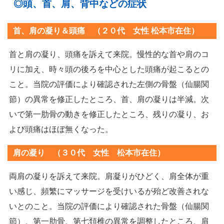
◎頭、首、肩、背中などの症状
首、肩の凝り＆頭痛 （２０代 女性 松本市在住）
首と肩の凝り、頭痛を訴えて来院。慢性的な首や肩のコ
リに加え、時々頭の後ろを中心とした頭痛が起こるとの
こと。当院の評価により確認された左側の骨盤（仙腸関
節）の異常を修正したところ、首、肩の凝りは半減。次
いで第一肋骨の動きを修正したところ、残りの凝り、お
よび頭痛はほぼ無くなった。
肩の凝り （３０代 女性 松本市在住）
両肩の凝りを訴えて来院。肩凝りがひどく、肩全体が重
い感じ、頻繁にマッサージを受けいるが殆ど改善されな
いとのこと。当院の評価により確認された骨盤（仙腸関
節）、第一肋骨、第七頚椎の異常を調整したところ、肩